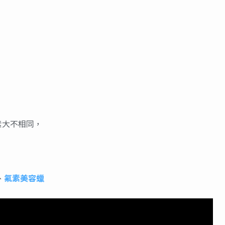
素大不相同，
、
氟素美容蠟