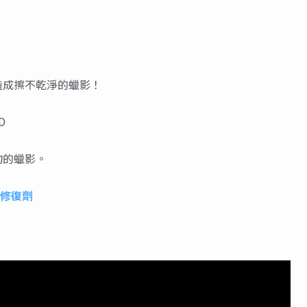
造成擦不乾淨的蠟影！
D
均的蠟影。
澤修復劑