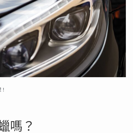
理！
蠟嗎？