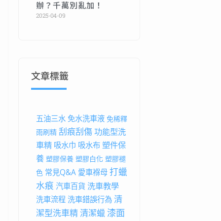
辦？千萬別亂加！
2025-04-09
文章標籤
五油三水
免水洗車液
免稀釋
刮痕刮傷
功能型洗
雨刷精
車精
塑件保
吸水巾
吸水布
養
塑膠保養
塑膠白化
塑膠褪
打蠟
常見Q&A
愛車褓母
色
水痕
洗車教學
汽車百貨
清
洗車流程
洗車錯誤行為
漆面
潔型洗車精
清潔蠟