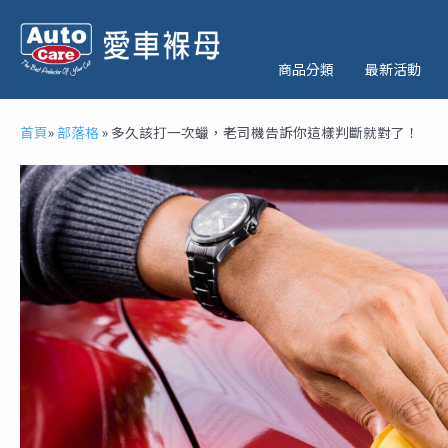
跳
至
主
商品分類
最新活動
要
內
首頁
»
部落格
»
多久該打一次蠟，老司機告訴你這樣判斷就對了！
容