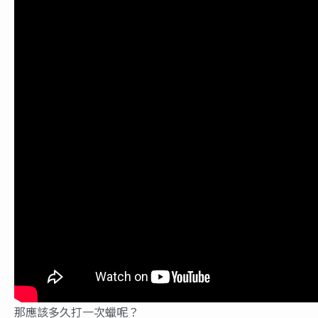
那應該多久打一次蠟呢？