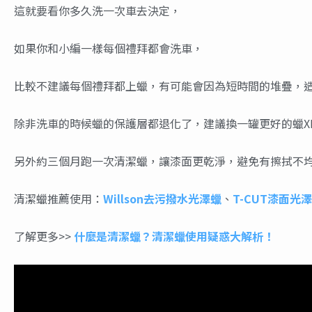
這就要看你多久洗一次車去決定，
如果你和小編一樣每個禮拜都會洗車，
比較不建議每個禮拜都上蠟，有可能會因為短時間的堆疊，
除非洗車的時候蠟的保護層都退化了，建議換一罐更好的蠟X
另外約三個月跑一次清潔蠟，讓漆面更乾淨，避免有擦拭不
清潔蠟推薦使用：
Willson去污撥水光澤蠟
、
T-CUT漆面光
了解更多>>
什麼是清潔蠟？清潔蠟使用疑惑大解析！