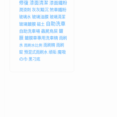
修復
漆面清潔
漆面鐵粉
灰灰黯沉
煞車鐵粉
潤滑劑
玻璃油膜
玻璃水
玻璃清潔
自助洗車
玻璃鍍膜
磁土
鍍
自助洗車場
蟲屍鳥屎
膜
鍍膜車專用洗車精
雨刷
水
雨刷精
雨刷
雨刷水比例
魔吸
錠
預混式雨刷水
頑垢
の巾
黑刁底