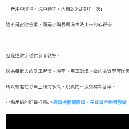
「看用車環境、洗車頻率，大概2-3個禮拜一次」
這不是官腔答覆，而是小編長期洗車洗出來的心得😃
但是這數字僅供參考就好，
因為每個人的洗車習慣、頻率、用車環境、蠟的品質等等因
所以蠟能在你車上維持多久，說真的…沒有標準答案。
小編用過的好蠟推薦👉
魔蠟棕櫚鍍膜蠟
、
長效聚合物鍍膜蠟