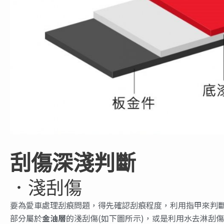
刮傷深淺判斷
．淺刮傷
要為愛車處理刮痕問題，得先確認刮痕程度，利用指甲來判
部分屬於
金油層
的淺刮傷(如下圖所示)，或是利用水去淋刮