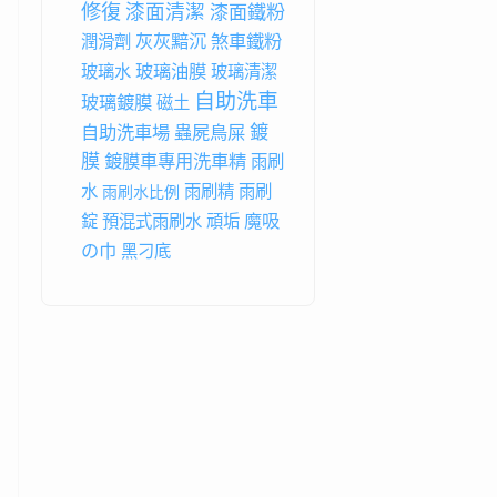
修復
漆面清潔
漆面鐵粉
灰灰黯沉
煞車鐵粉
潤滑劑
玻璃油膜
玻璃水
玻璃清潔
自助洗車
玻璃鍍膜
磁土
鍍
自助洗車場
蟲屍鳥屎
膜
鍍膜車專用洗車精
雨刷
水
雨刷精
雨刷
雨刷水比例
魔吸
錠
預混式雨刷水
頑垢
の巾
黑刁底