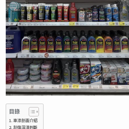
目錄
車漆剖面介紹
刮傷深淺判斷