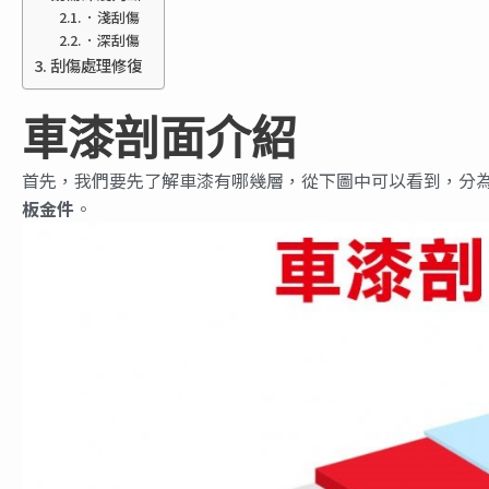
．淺刮傷
．深刮傷
刮傷處理修復
車漆剖面介紹
首先，我們要先了解車漆有哪幾層，從下圖中可以看到，分
板金件
。