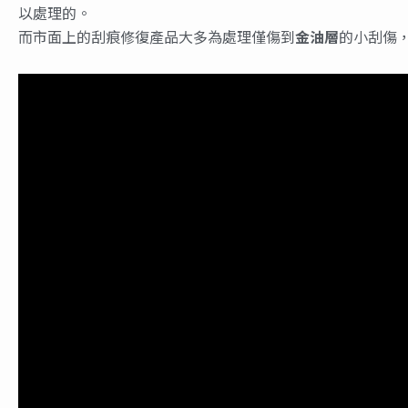
以處理的。
而市面上的刮痕修復產品大多為處理僅傷到
金油層
的小刮傷