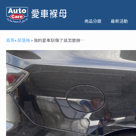
跳
至
主
商品分類
最新活動
要
內
首頁
»
部落格
»
我的愛車刮傷了該怎麼辦…
容