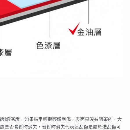
斷刮痕深度，如果指甲輕摳輕觸刮傷，表面是沒有阻礙的，大
傷處是否會暫時消失，若暫時消失代表這刮傷是屬於淺刮傷可