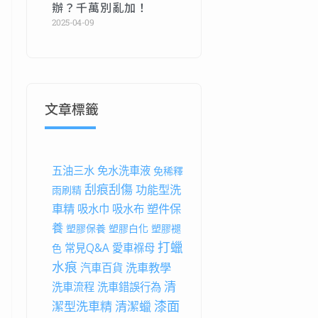
辦？千萬別亂加！
2025-04-09
文章標籤
五油三水
免水洗車液
免稀釋
刮痕刮傷
功能型洗
雨刷精
車精
塑件保
吸水巾
吸水布
養
塑膠保養
塑膠白化
塑膠褪
打蠟
常見Q&A
愛車褓母
色
水痕
洗車教學
汽車百貨
清
洗車流程
洗車錯誤行為
漆面
潔型洗車精
清潔蠟