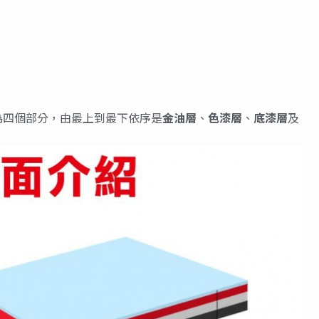
為四個部分，由最上到最下依序是
金油層
、
色漆層
、
底漆層
及