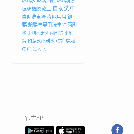
玻璃油膜
玻璃水
玻璃清潔
自助洗車
玻璃鍍膜
磁土
鍍
自助洗車場
蟲屍鳥屎
膜
鍍膜車專用洗車精
雨刷
水
雨刷精
雨刷
雨刷水比例
魔吸
錠
預混式雨刷水
頑垢
の巾
黑刁底
官方APP