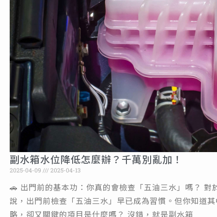
副水箱水位降低怎麼辦？千萬別亂加！
2025-04-09
2025-04-13
🚗 出門前的基本功：你真的會檢查「五油三水」嗎？ 對
說，出門前檢查「五油三水」早已成為習慣。但你知道其
略，卻又關鍵的項目是什麼嗎？ 沒錯，就是副水箱