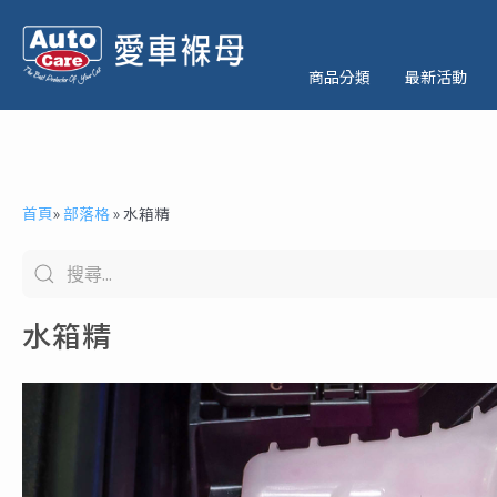
跳
至
主
商品分類
最新活動
要
內
容
首頁
»
部落格
»
水箱精
水箱精