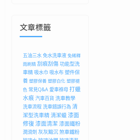
文章標籤
五油三水
免水洗車液
免稀釋
刮痕刮傷
功能型洗
雨刷精
車精
塑件保
吸水巾
吸水布
養
塑膠保養
塑膠白化
塑膠褪
打蠟
常見Q&A
愛車褓母
色
水痕
洗車教學
汽車百貨
清
洗車流程
洗車錯誤行為
漆面
潔型洗車精
清潔蠟
修復
漆面清潔
漆面鐵粉
灰灰黯沉
煞車鐵粉
潤滑劑