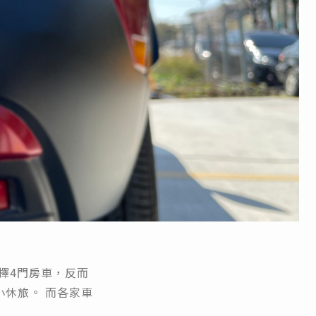
！
擇4門房車，反而
小休旅。 而各家車