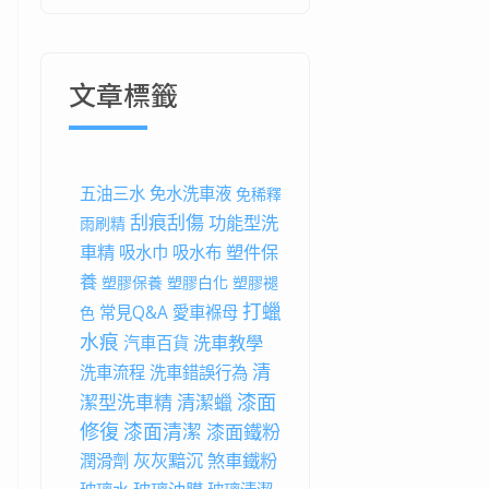
文章標籤
五油三水
免水洗車液
免稀釋
刮痕刮傷
功能型洗
雨刷精
車精
塑件保
吸水巾
吸水布
養
塑膠保養
塑膠白化
塑膠褪
打蠟
常見Q&A
愛車褓母
色
水痕
洗車教學
汽車百貨
清
洗車流程
洗車錯誤行為
漆面
潔型洗車精
清潔蠟
修復
漆面清潔
漆面鐵粉
灰灰黯沉
煞車鐵粉
潤滑劑