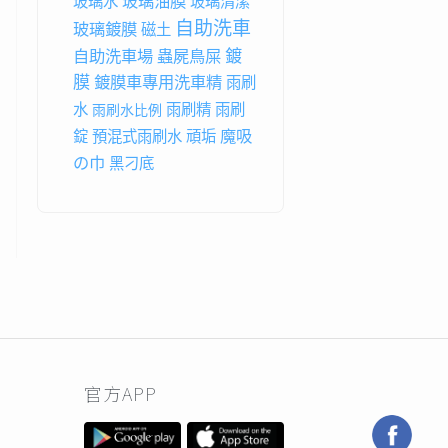
玻璃油膜
玻璃水
玻璃清潔
自助洗車
玻璃鍍膜
磁土
鍍
自助洗車場
蟲屍鳥屎
膜
鍍膜車專用洗車精
雨刷
水
雨刷精
雨刷
雨刷水比例
魔吸
錠
預混式雨刷水
頑垢
の巾
黑刁底
官方APP