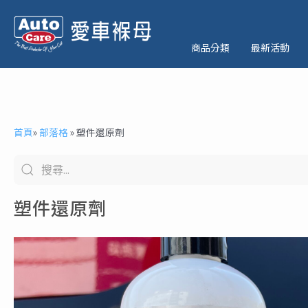
跳
至
主
商品分類
最新活動
要
內
容
首頁
»
部落格
»
塑件還原劑
塑件還原劑